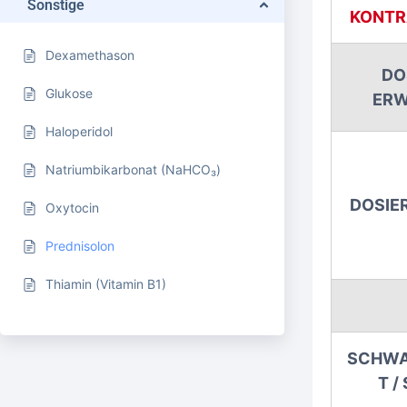
Sonstige
KONTR
Dexamethason
DO
Glukose
ER
Haloperidol
Natriumbikarbonat (NaHCO₃)
DOSIE
Oxytocin
Prednisolon
Thiamin (Vitamin B1)
SCHWA
T /