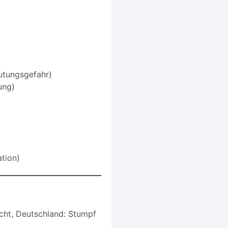
utungsgefahr)
ung)
tion)
cht, Deutschland: Stumpf