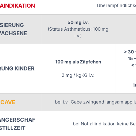
AINDIKATION
Überempfindlichke
50 mg i.v.
SIERUNG
(Status Asthmaticus: 100 mg
WACHSENE
i.v.)
> 30 
15 
100 mg als Zäpfchen
< 
RUNG KINDER
2 mg / kgKG i.v.
1
CAVE
bei i.v.-Gabe zwingend langsam appli
NGERSCHAF
bei Notfallindikation keine 
 STILLZEIT