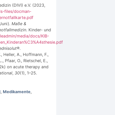
dizin (DIVI) e.V. (2023,
ls-files/docman-
rnotfallkarte.pdf
Juni).
Maße &
notfallmedizin
. Kinder- und
fileadmin/media/docs/KIB-
n_Kinderan%C3%A4sthesie.pdf
ednisolut®
.
., Heller, A., Hoffmann, F.,
., Pfaar, O., Rietschel, E.,
(S2k) on acute therapy and
ational
,
30
(1), 1–25.
d
,
Medikamente
,