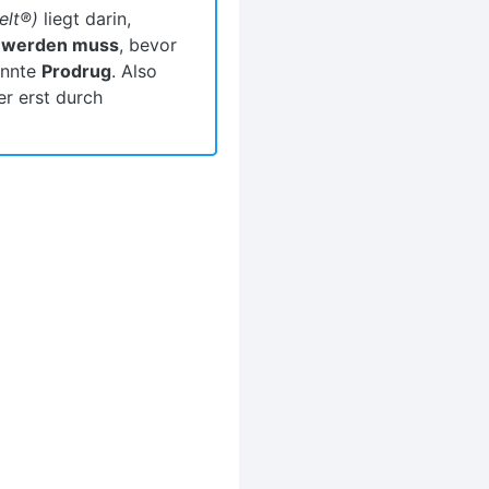
elt
®
)
liegt darin,
t werden muss
, bevor
annte
Prodrug
. Also
r erst durch