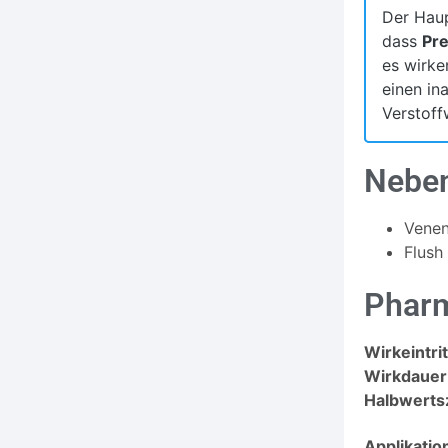
Der Haup
dass
Pre
es wirke
einen in
Verstoff
Nebe
Venen
Flush 
Pharm
Wirkeintrit
Wirkdauer
Halbwerts
Applikati