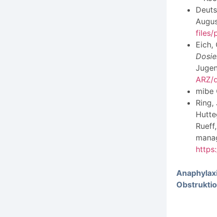
Deuts
Augus
files
Eich,
Dosie
Jugen
ARZ/
mibe 
Ring, 
Hutteg
Rueff,
manag
https
Anaphylax
Obstrukti