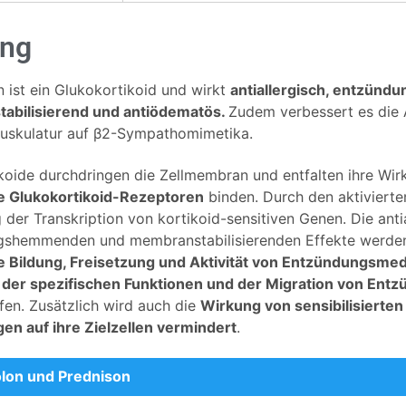
ung
 ist ein Glukokortikoid und wirkt
antiallergisch, entzün
abilisierend und antiödematös.
Zudem verbessert es die 
uskulatur auf β2-Sympathomimetika.
koide durchdringen die Zellmembran und entfalten ihre Wir
e Glukokortikoid-Rezeptoren
binden. Durch den aktiviert
 der Transkription von kortikoid-sensitiven Genen. Die anti
shemmenden und membranstabilisierenden Effekte werden
e Bildung, Freisetzung und Aktivität von Entzündungsme
er spezifischen Funktionen und der Migration von Entz
fen. Zusätzlich wird auch die
Wirkung von sensibilisierte
n auf ihre Zielzellen vermindert
.
lon und Prednison