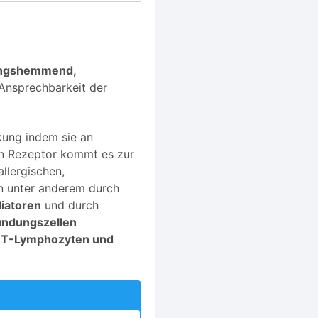
dungshemmend,
Ansprechbarkeit der
kung indem sie an
en Rezeptor kommt es zur
allergischen,
 unter anderem durch
diatoren
und durch
ündungszellen
n T-Lymphozyten und