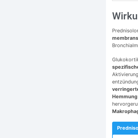
Wirk
Prednisolon
membranst
Bronchialm
Glukokorti
spezifisch
Aktivierung
entzündung
verringert
Hemmung d
hervorgeru
Makrophage
Predniso