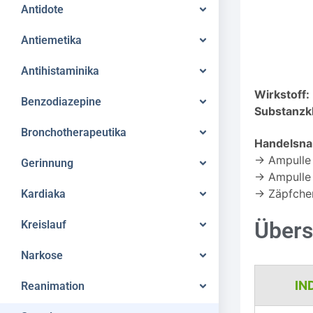
Antidote
Antiemetika
Antihistaminika
Wirkstoff:
Benzodiazepine
Substanzk
Bronchotherapeutika
Handelsn
→ Ampulle 
Gerinnung
→ Ampulle 
→ Zäpfche
Kardiaka
Übers
Kreislauf
Narkose
IN
Reanimation