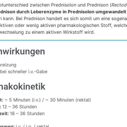
tunterschied zwischen Prednisolon und Prednison (
Rectod
dnison durch Leberenzyme in Prednisolon umgewandel
n kann. Bei Prednison handelt es sich somit um eine sogen
aktiven oder wenig aktiven pharmakologischen Stoff, welche
wechselung zu einem aktiven Wirkstoff wird.
nwirkungen
reizung
bei schneller i.v.-Gabe
akokinetik
t:
~ 5 Minuten (i.v.) / ~ 30 Minuten (rektal)
:
12 – 36 Stunden
zeit:
18 – 36 Stunden
onsweg:
i.v. / i.o. / rektal