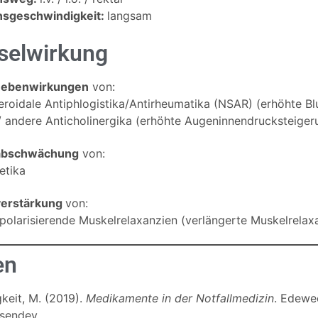
nsgeschwindigkeit:
langsam
elwirkung
Nebenwirkungen
von:
eroidale Antiphlogistika/Antirheumatika (NSAR) (erhöhte Bl
/ andere Anticholinergika (erhöhte Augeninnendrucksteiger
abschwächung
von:
etika
erstärkung
von:
polarisierende Muskelrelaxanzien (verlängerte Muskelrelaxa
en
gkeit, M. (2019).
Medikamente in der Notfallmedizin
. Edewe
sendey.