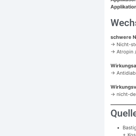
Applikatio
Wechs
schwere 
→ Nicht-st
→ Atropin 
Wirkungs
→ Antidiab
Wirkungsv
→ nicht-de
Quell
Basti
+ Kos