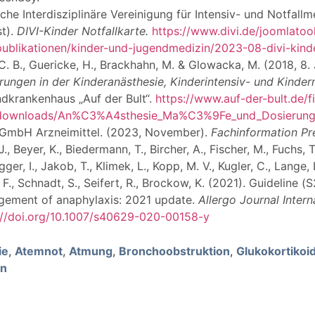
che Interdisziplinäre Vereinigung für Intensiv- und Notfallme
t).
DIVI-Kinder Notfallkarte.
https://www.divi.de/joomlatoo
/publikationen/kinder-und-jugendmedizin/2023-08-divi-kinde
 C. B., Guericke, H., Brackhahn, M. & Glowacka, M. (2018, 8. 
rungen in der Kinderanästhesie, Kinderintensiv- und Kinder
dkrankenhaus „Auf der Bult“.
https://www.auf-der-bult.de/
downloads/An%C3%A4sthesie_Ma%C3%9Fe_und_Dosierunge
GmbH Arzneimittel. (2023, November).
Fachinformation Pr
J., Beyer, K., Biedermann, T., Bircher, A., Fischer, M., Fuchs, T
ger, I., Jakob, T., Klimek, L., Kopp, M. V., Kugler, C., Lange, L
 F., Schnadt, S., Seifert, R., Brockow, K. (2021). Guideline 
ement of anaphylaxis: 2021 update.
Allergo Journal Intern
://doi.org/10.1007/s40629-020-00158-y
ie
,
Atemnot
,
Atmung
,
Bronchoobstruktion
,
Glukokortikoi
on