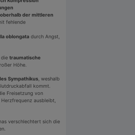
urch Kompression
ungen
oberhalb der mittleren
it fehlende
la oblongata
durch Angst,
 die
traumatische
roßer Höhe.
des Sympathikus
, weshalb
lutdruckabfall kommt.
ie Freisetzung von
 Herzfrequenz ausbleibt,
as verschlechtert sich die
en.