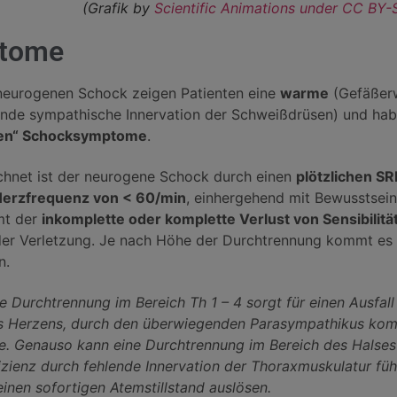
(Grafik by
Scientific Animations under CC BY-
tome
neurogenen Schock zeigen Patienten eine
warme
(Gefäßer
ende sympathische Innervation der Schweißdrüsen) und ha
hen“ Schocksymptome
.
hnet ist der neurogene Schock durch einen
plötzlichen S
erzfrequenz von < 60/min
, einhergehend mit Bewusstsein
t der
inkomplette oder komplette Verlust von Sensibilitä
der Verletzung. Je nach Höhe der Durchtrennung kommt es
n.
ie Durchtrennung im Bereich Th 1 – 4 sorgt für einen Ausfa
s Herzens, durch den überwiegenden Parasympathikus kom
e. Genauso kann eine Durchtrennung im Bereich des Halses (
izienz durch fehlende Innervation der Thoraxmuskulatur fü
inen sofortigen Atemstillstand auslösen.