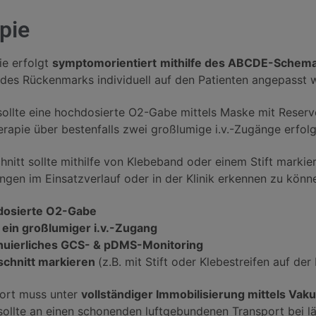
pie
ie erfolgt
symptomorientiert
mithilfe des ABCDE-Schem
 des Rückenmarks individuell auf den Patienten angepasst 
ollte eine hochdosierte O2-Gabe mittels Maske mit Reservo
rapie über bestenfalls zwei großlumige i.v.-Zugänge erfolg
hnitt sollte mithilfe von Klebeband oder einem Stift marki
ngen im Einsatzverlauf oder in der Klinik erkennen zu könn
dosierte O2-Gabe
 ein großlumiger i.v.-Zugang
nuierliches GCS- & pDMS-Monitoring
chnitt markieren
(z.B. mit Stift oder Klebestreifen auf de
ort muss unter
vollständiger Immobilisierung mittels Va
 sollte an einen schonenden luftgebundenen Transport bei l