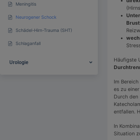
direk
Meningitis
(Hirn
Unter
Neurogener Schock
Brust
Reizw
Schädel-Hirn-Trauma (SHT)
wechs
Schlaganfall
Stres
Häufigste 
Urologie
Durchtren
Im Bereich
es zu eine
Durch den 
Katecholam
entfallen. 
In Kombina
Situation 