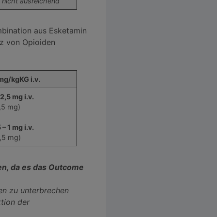
 nicht ausreichend
ombination aus Esketamin
tz von Opioiden
mg/kgKG i.v.
2,5 mg i.v.
,5 mg)
– 1 mg i.v.
,5 mg)
en, da es das Outcome
en zu unterbrechen
tion der