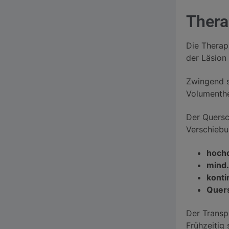
Thera
Die Therap
der Läsion
Zwingend s
Volumenthe
Der Quersc
Verschiebu
hoch
mind.
konti
Quers
Der Transp
Frühzeitig