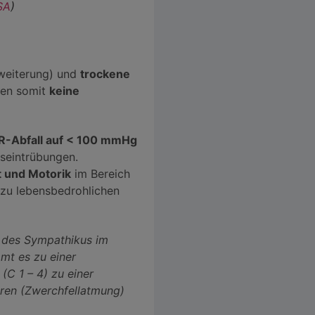
SA
)
weiterung) und
trockene
ben somit
keine
RR-Abfall auf < 100 mmHg
seintrübungen.
t und Motorik
im Bereich
 zu lebensbedrohlichen
ll des Sympathikus im
mt es zu einer
C 1 – 4) zu einer
hren (Zwerchfellatmung)