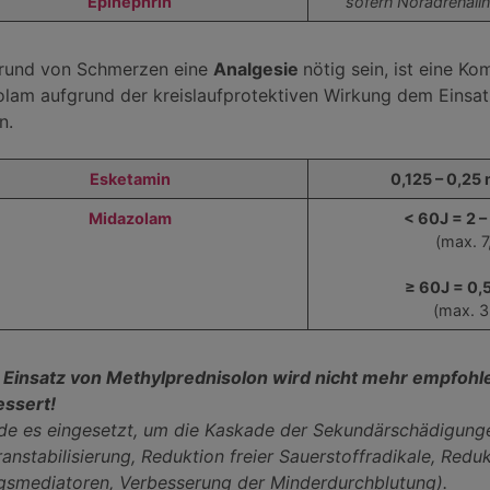
Epinephrin
sofern Noradrenalin
grund von Schmerzen eine
Analgesie
nötig sein, ist eine K
lam aufgrund der kreislaufprotektiven Wirkung dem Einsa
n.
Esketamin
0,125 – 0,25 
Midazolam
< 60J = 2 – 
(max. 7
≥ 60J = 0,5 
(max. 3
Einsatz von Methylprednisolon wird nicht mehr empfohl
essert!
de es eingesetzt, um die Kaskade der Sekundärschädigung
nstabilisierung, Reduktion freier Sauerstoffradikale, Reduk
smediatoren, Verbesserung der Minderdurchblutung).