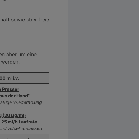
haft sowie über freie
len aber um eine
 werden.
0 ml i.v.
 Pressor
 “aus der Hand”
mäßige Wiederholung
g (20 μg/ml)
 25 ml/h Laufrate
individuell anpassen