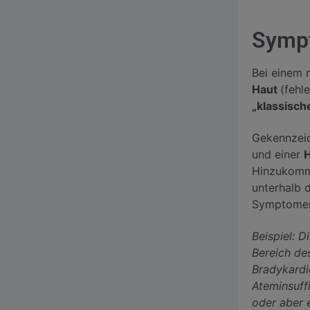
Symp
Bei einem 
Haut
(fehl
„klassisc
Gekennzeic
und einer
H
Hinzukomm
unterhalb 
Symptome
Beispiel: D
Bereich de
Bradykardi
Ateminsuff
oder aber e