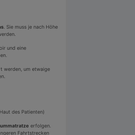
as
. Sie muss je nach Höhe
werden.
ir und eine
en.
ert werden, um etwaige
en.
r Haut des Patienten)
kuummatratze
erfolgen.
ängeren Fahrtstrecken