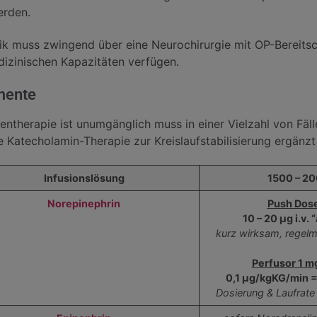
erden.
nik muss zwingend über eine Neurochirurgie mit OP-Bereitsc
dizinischen Kapazitäten verfügen.
mente
entherapie ist unumgänglich muss in einer Vielzahl von Fäl
 Katecholamin-Therapie zur Kreislaufstabilisierung ergänzt
Infusionslösung
1500 – 200
Norepinephrin
Push Dose
10 – 20 μg i.v.
kurz wirksam, regel
Perfusor 1 m
0,1 µg/kgKG/min =
Dosierung & Laufrate 