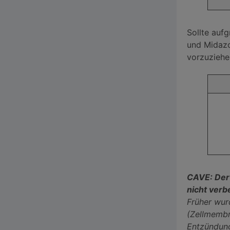
Sollte auf
und Midazo
vorzuziehe
CAVE: Der 
nicht verb
Früher wur
(Zellmembra
Entzündung