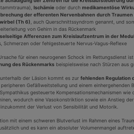
te Schädigung der Zentren für die Kreislaufsteuerung d
stammtrauma),
Ischämie
oder durch
medikamentöse Wirk
brechung der efferenten Nervenbahnen
durch Traumen 
wirbel (Th 6)
, auch Querschnittssyndrom genannt, und som
eiterleitung von Gehirn in das Rückenmark
elseitige Afferenzen zum Kreislaufzentrum in der Medul
s, Schmerzen oder fehlgesteuerte Nervus-Vagus-Reflexe
Ursache für einen neurogenen Schock im Rettungsdienst ist
nung des Rückenmarks
beispielsweise nach Stürzen aus g
 unterhalb der Läsion kommt es zur
fehlenden Regulation 
r peripheren Gefäßweitstellung und einem einhergehenden B
Sympathikus gesteuerte Kompensationsmechanismen wie d
inen, wodurch eine Vasokonstriktion sowie ein Anstieg der
Hinzukommt der Verlust von Sensibilität und Motorik.
tion mit einem schweren Blutverlust im Rahmen eines Traum
zusätzlich und es kann ein absoluter Volumenmangel auftret