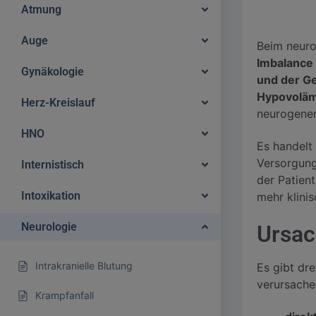
Atmung
Auge
Beim neuro
Imbalance
Gynäkologie
und der G
Hypovoläm
Herz-Kreislauf
neurogenen
HNO
Es handelt
Versorgung
Internistisch
der Patient
Intoxikation
mehr klini
Neurologie
Ursac
Intrakranielle Blutung
Es gibt dr
verursache
Krampfanfall