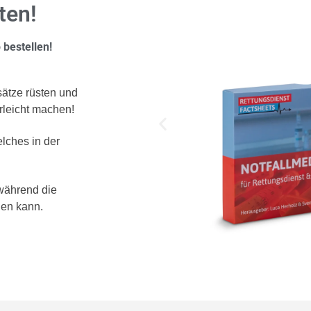
ten!
 bestellen!
sätze rüsten und
rleicht machen!
lches in der
 während die
den kann.