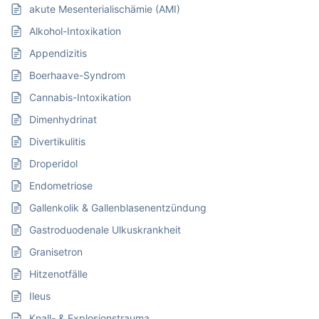
akute Mesenterialischämie (AMI)
Alkohol-Intoxikation
Appendizitis
Boerhaave-Syndrom
Cannabis-Intoxikation
Dimenhydrinat
Divertikulitis
Droperidol
Endometriose
Gallenkolik & Gallenblasenentzündung
Gastroduodenale Ulkuskrankheit
Granisetron
Hitzenotfälle
Ileus
Knall- & Explosionstrauma