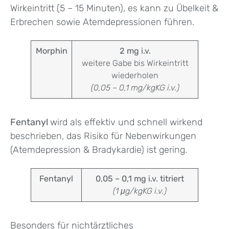
Wirkeintritt (5 – 15 Minuten), es kann zu Übelkeit &
Erbrechen sowie Atemdepressionen führen.
Morphin
2 mg i.v.
weitere Gabe bis Wirkeintritt
wiederholen
(0,05 – 0,1 mg/kgKG i.v.)
Fentanyl
wird als effektiv und schnell wirkend
beschrieben, das Risiko für Nebenwirkungen
(Atemdepression & Bradykardie) ist gering.
Fentanyl
0,05 – 0,1 mg i.v. titriert
(1 μg/kgKG i.v.)
Besonders für nichtärztliches