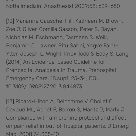
Notfallmedizin. Anästhesist 2009;58: 639–650
[12] Marianne Gausche-Hill, Kathleen M. Brown,
Zoë J. Oliver, Comilla Sasson, Peter S. Dayan,
Nicholas M. Eschmann, Tasmeen S. Weik,
Benjamin J. Lawner, Ritu Sahni, Yngve Falck-
Ytter, Joseph L. Wright, Knox Todd & Eddy S. Lang
(2014) An Evidence-based Guideline for
Prehospital Analgesia in Trauma, Prehospital
Emergency Care, 18:sup1, 25-34, DOI:
10.3109/10903127.2013.844873
[13] Ricard-Hibon A, Belpomme V, Chollet C,
Devaud ML, Adnet F, Borron S, Mantz J, Marty J.
Compliance with a morphine protocol and effect
on pain relief in out-of-hospital patients. J Emerg
Med. 2008;34:305–10