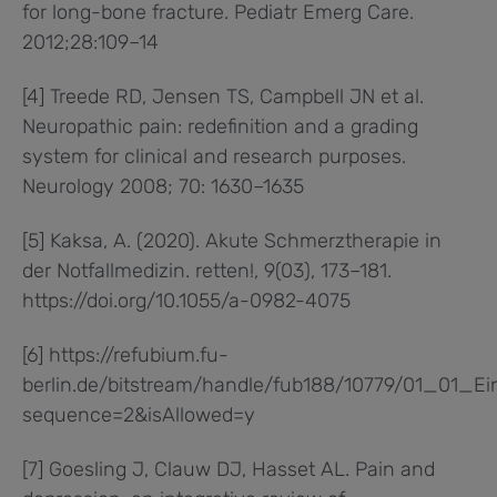
for long-bone fracture. Pediatr Emerg Care.
2012;28:109–14
[4] Treede RD, Jensen TS, Campbell JN et al.
Neuropathic pain: redefinition and a grading
system for clinical and research purposes.
Neurology 2008; 70: 1630–1635
[5] Kaksa, A. (2020). Akute Schmerztherapie in
der Notfallmedizin. retten!, 9(03), 173–181.
https://doi.org/10.1055/a-0982-4075
[6] https://refubium.fu-
berlin.de/bitstream/handle/fub188/10779/01_01_Ein
sequence=2&isAllowed=y
[7] Goesling J, Clauw DJ, Hasset AL. Pain and