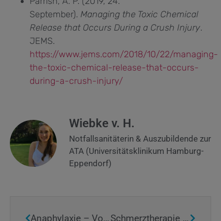
Parrish, A. P. (2019, 24.
September).
Managing the Toxic Chemical
Release that Occurs During a Crush Injury
.
JEMS.
https://www.jems.com/2018/10/22/managing-
the-toxic-chemical-release-that-occurs-
during-a-crush-injury/
Wiebke v. H.
Notfallsanitäterin & Auszubildende zur
ATA (Universitätsklinikum Hamburg-
Eppendorf)
Anaphylaxie – Von der Erdnuss bis zum Tod
Schmerztherapie im Rettungsdienst – Welches Analgetikum wann?