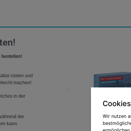
ten!
 bestellen!
sätze rüsten und
rleicht machen!
lches in der
Cookies
Wir nutzen a
 während die
bestmögliche
den kann.
ermöglichen.