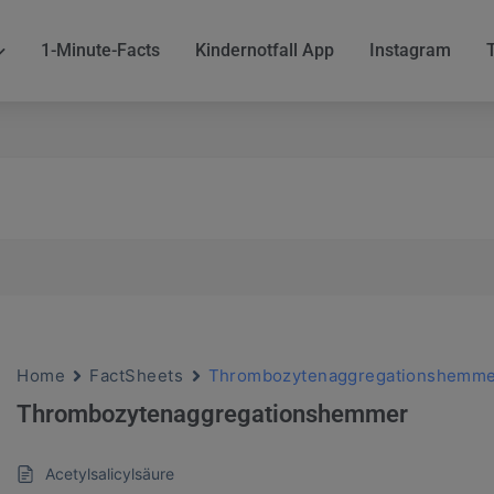
1-Minute-Facts
Kindernotfall App
Instagram
Home
FactSheets
Thrombozytenaggregationshemm
Thrombozytenaggregationshemmer
Acetylsalicylsäure