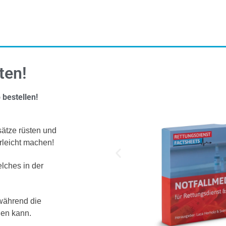
ten!
 bestellen!
sätze rüsten und
rleicht machen!
lches in der
 während die
den kann.